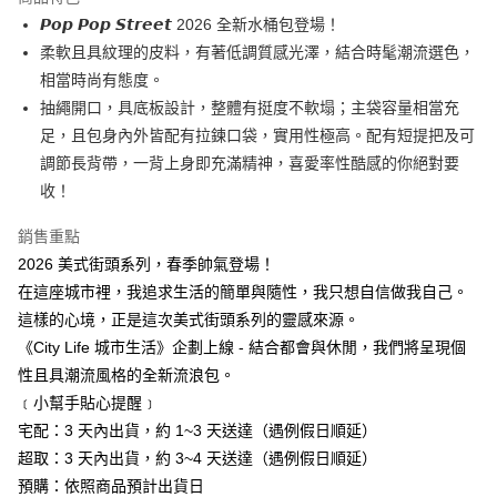
街口支付
𝙋𝙤𝙥 𝙋𝙤𝙥 𝙎𝙩𝙧𝙚𝙚𝙩 2026 全新水桶包登場！
柔軟且具紋理的皮料，有著低調質感光澤，結合時髦潮流選色，
悠遊付
相當時尚有態度。
AFTEE先享後付
抽繩開口，具底板設計，整體有挺度不軟塌；主袋容量相當充
相關說明
足，且包身內外皆配有拉鍊口袋，實用性極高。配有短提把及可
【關於「AFTEE先享後付」】
調節長背帶，一背上身即充滿精神，喜愛率性酷感的你絕對要
ATM付款
AFTEE先享後付是「在收到商品之後才付款」的支付方式。 讓您購物簡單
收！
便利好安心！
１．簡單：不需註冊會員、不需綁卡、不需儲值。
運送方式
２．便利：只要手機號碼，簡訊認證，即可結帳。
銷售重點
３．安心：先確認商品／服務後，再付款。
全家超取
2026 美式街頭系列，春季帥氣登場！
每筆NT$80，滿NT$3,000(含以上)免運費
在這座城市裡，我追求生活的簡單與隨性，我只想自信做我自己。
【「AFTEE先享後付」結帳流程】
１．於結帳方式選擇「AFTEE先享後付」後，將跳轉至「AFTEE先享後付」
這樣的心境，正是這次美式街頭系列的靈感來源。
付款後全家取貨
結帳頁面，進行簡訊認證並確認金額後，即可完成結帳。
《City Life 城市生活》企劃上線 - 結合都會與休閒，我們將呈現個
２．訂單成立數日內，您將收到繳費通知簡訊。
每筆NT$80，滿NT$3,000(含以上)免運費
３．收到繳費通知簡訊後14天內，點擊此簡訊中的連結，可透過四大超商／
性且具潮流風格的全新流浪包。
ATM／網路銀行／等多元方式進行付款，方視為交易完成。
7-11超取
﹝小幫手貼心提醒﹞
※ 請注意：結帳手續完成當下不需立刻繳費，但若您需要取消訂單，請聯絡
宅配：3 天內出貨，約 1~3 天送達（遇例假日順延）
每筆NT$80，滿NT$3,000(含以上)免運費
購買商品的店家。未經商家同意取消之訂單仍視為有效，需透過AFTEE先享
後付繳納相關費用。
超取：3 天內出貨，約 3~4 天送達（遇例假日順延）
付款後7-11取貨
※ 交易是否成功請以「AFTEE先享後付 」之結帳頁面顯示為準，若有關於
預購：依照商品預計出貨日
是否繳費成功／繳費後需取消欲退款等相關疑問，請聯繫「AFTEE先享後付