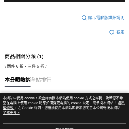
顯示電腦版詳細說明
客服
商品相關分類 (1)
\ 兩件 6 折・三件 5 折 /
本分類熱銷
全站排行
本網站中使用 cookie，欲查詢有關本網站使用 cookie 方式之詳情，及若您不希
熱門標籤
望在電腦上使用 cookie 時應如何變更電腦的 cookie 設定，請參閱本網站「
隱私
權條款
」之 Cookie 聲明。您繼續使用本網站即表示您同意本公司得按本網站使
用條款之 Cookie 聲明使用 cookie。
了解更多 >