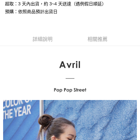
後付繳納相關費用。
超取：3 天內出貨，約 3~4 天送達（遇例假日順延）
付款後7-11取貨
※ 交易是否成功請以「AFTEE先享後付 」之結帳頁面顯示為準，若有關於
預購：依照商品預計出貨日
是否繳費成功／繳費後需取消欲退款等相關疑問，請聯繫「AFTEE先享後付
每筆NT$80，滿NT$3,000(含以上)免運費
客戶支援中心」
https://netprotections.freshdesk.com/support/home
宅配
【注意事項】
１．透過由恩沛科技股份有限公司提供之「AFTEE先享後付」服務完成之交
每筆NT$100，滿NT$3,000(含以上)免運費
詳細說明
相關推薦
易，需依本服務之必要範圍內提供個人資料，並將交易相關給付款項請求債
權轉讓予恩沛科技股份有限公司。
宅配離島
２．關於個人資料處理事宜，請瀏覽以下網址：
每筆NT$100，滿NT$3,000(含以上)免運費
https://aftee.tw/terms/#terms3
３．未成年的使用者請事先徵得法定代理人或監護人之同意方可使用
國家/地區配送
查看運費
「AFTEE先享後付」，若未經同意申辦者引起之損失，本公司不負相關責
任。
４．使用「AFTEE先享後付」時，將依據個別帳號之用戶狀況，依本公司即
時審查核予不同之上限額度；若仍有額度不足之情形，本公司將視審查結果
請求用戶進行身份認證。
５．嚴禁一人註冊多個帳號或使用他人資訊註冊。若發現惡意使用之情形，
恩沛科技股份有限公司將有權停止該用戶之使用額度並採取法律行動。