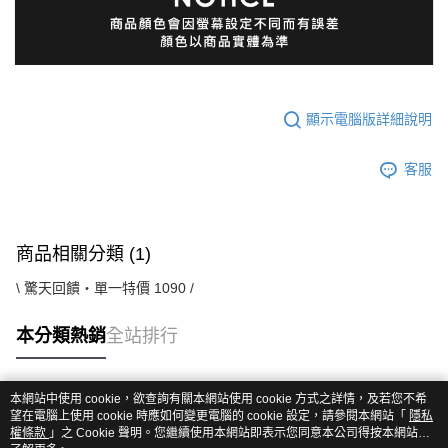
顯示電腦版詳細說明
客服
商品相關分類 (1)
\ 驚天回饋・單一特價 1090 /
本分類熱銷
全站排行
本網站中使用 cookie，欲查詢有關本網站使用 cookie 方式之詳情，及若您不希
熱門標籤
望在電腦上使用 cookie 時應如何變更電腦的 cookie 設定，請參閱本網站「
隱私
權條款
」之 Cookie 聲明。您繼續使用本網站即表示您同意本公司得按本網站使