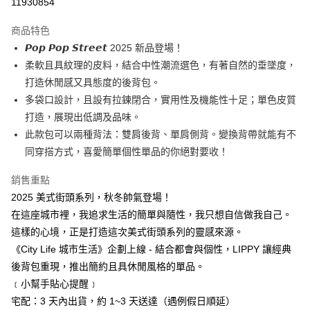
11930854
LINE Pay
商品特色
街口支付
𝙋𝙤𝙥 𝙋𝙤𝙥 𝙎𝙩𝙧𝙚𝙚𝙩 2025 新品登場！
柔軟且具紋理的皮料，結合中性潮流選色，有著自然的垂墜度，
悠遊付
打造休閒感又具態度的後背包。
AFTEE先享後付
多袋口設計，且設有拉鍊閉合，實用性及機能性十足；單色皮質
相關說明
打造，展現出低調及品味。
【關於「AFTEE先享後付」】
此款包可以兩種背法：雙肩後背、單肩側背。變換背帶就能有不
ATM付款
AFTEE先享後付是「在收到商品之後才付款」的支付方式。 讓您購物簡單
同穿搭方式，喜愛簡單個性單品的你絕對要收！
便利好安心！
１．簡單：不需註冊會員、不需綁卡、不需儲值。
運送方式
２．便利：只要手機號碼，簡訊認證，即可結帳。
銷售重點
３．安心：先確認商品／服務後，再付款。
全家超取
2025 美式街頭系列，秋冬帥氣登場！
每筆NT$80，滿NT$3,000(含以上)免運費
在這座城市裡，我追求生活的簡單與隨性，我只想自信做我自己。
【「AFTEE先享後付」結帳流程】
１．於結帳方式選擇「AFTEE先享後付」後，將跳轉至「AFTEE先享後付」
這樣的心境，正是打造這次美式街頭系列的靈感來源。
付款後全家取貨
結帳頁面，進行簡訊認證並確認金額後，即可完成結帳。
《City Life 城市生活》企劃上線 - 結合都會與個性，LIPPY 讓經典
２．訂單成立數日內，您將收到繳費通知簡訊。
每筆NT$80，滿NT$3,000(含以上)免運費
３．收到繳費通知簡訊後14天內，點擊此簡訊中的連結，可透過四大超商／
後背包重現，推出簡約且具休閒風格的單品。
ATM／網路銀行／等多元方式進行付款，方視為交易完成。
7-11超取
﹝小幫手貼心提醒﹞
※ 請注意：結帳手續完成當下不需立刻繳費，但若您需要取消訂單，請聯絡
宅配：3 天內出貨，約 1~3 天送達（遇例假日順延）
每筆NT$80，滿NT$3,000(含以上)免運費
購買商品的店家。未經商家同意取消之訂單仍視為有效，需透過AFTEE先享